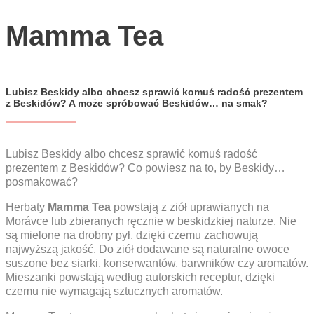
YouTube
Mamma Tea
CZ
EN
PL
Lubisz Beskidy albo chcesz sprawić komuś radość prezentem
z Beskidów? A może spróbować Beskidów… na smak?
Lubisz Beskidy albo chcesz sprawić komuś radość
prezentem z Beskidów? Co powiesz na to, by Beskidy…
posmakować?
Herbaty
Mamma Tea
powstają z ziół uprawianych na
Morávce lub zbieranych ręcznie w beskidzkiej naturze. Nie
są mielone na drobny pył, dzięki czemu zachowują
najwyższą jakość. Do ziół dodawane są naturalne owoce
suszone bez siarki, konserwantów, barwników czy aromatów.
Mieszanki powstają według autorskich receptur, dzięki
czemu nie wymagają sztucznych aromatów.