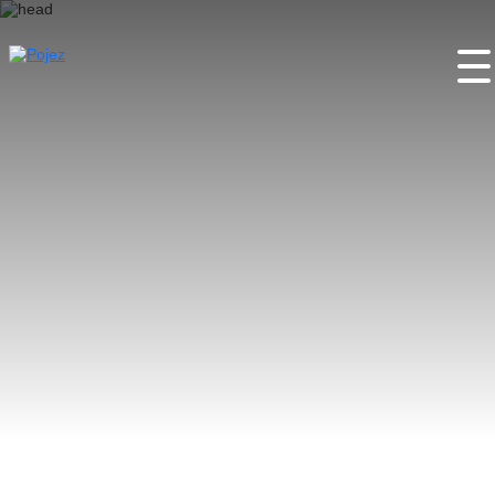
Wstęp
O projekcie
Miejsca
Wydarzenia
Festiwale
Partnerzy
Kontakty