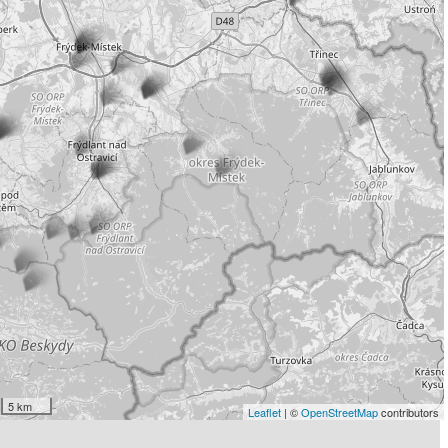
5 km
Leaflet
| ©
OpenStreetMap
contributors