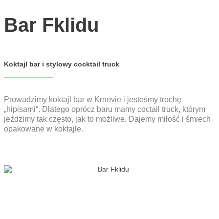
YouTube
Bar Fklidu
CZ
EN
PL
Koktajl bar i stylowy cocktail truck
Prowadzimy koktajl bar w Krnovie i jesteśmy trochę
„hipisami“. Dlatego oprócz baru mamy coctail truck, którym
jeździmy tak często, jak to możliwe. Dajemy miłość i śmiech
opakowane w koktajle.