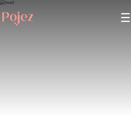
Wstęp
O projekcie
Miejsca
Wydarzenia
Festiwale
Partnerzy
Kontakty