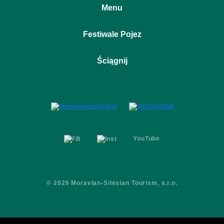
Menu
Wstęp
Festiwale Pojez
O projekcie
Miejsca
Ostrava Dolní Vítkovice
Ściągnij
Wydarzenia
Ostravice
Festiwale
Księga znaku
Partnerzy
Broszura
Kontakty
YouTube
© 2026 Moravian-Silesian Tourism, s.r.o.