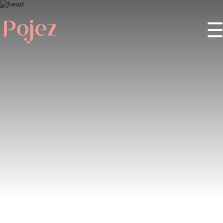
Wstęp
O projekcie
Miejsca
Wydarzenia
Festiwale
Partnerzy
Kontakty