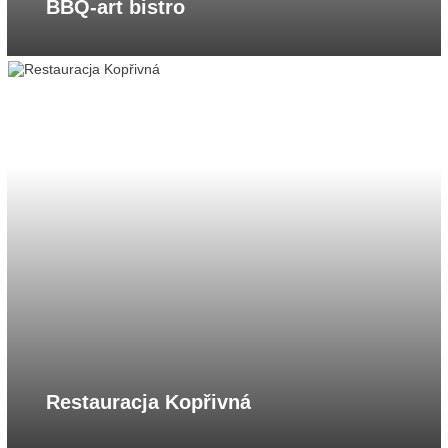
BBQ-art bistro
Restauracja Kopřivná