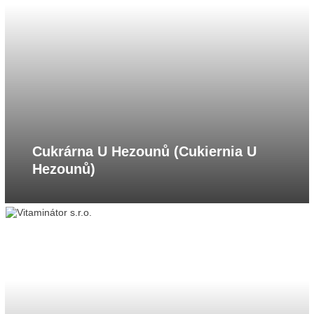
Cukrárna U Hezounů (Cukiernia U
Hezounů)