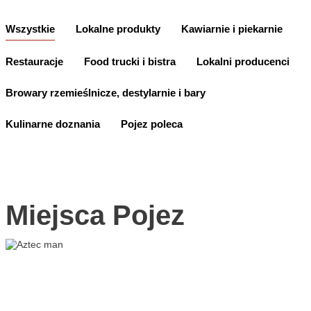
YouTube
Wszystkie
Lokalne produkty
Kawiarnie i piekarnie
Restauracje
Food trucki i bistra
Lokalni producenci
CZ
EN
PL
Browary rzemieślnicze, destylarnie i bary
Kulinarne doznania
Pojez poleca
Miejsca Pojez