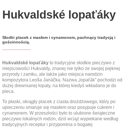
YouTube
Hukvaldské lopaťáky
CZ
EN
PL
Słodki placek z masłem i cynamonem, pachnący tradycją i
gościnnością.
Hukvaldské lopaťáky
to tradycyjne słodkie pieczywo z
miejscowości Hukvaldy, znanej nie tylko ze swojej pięknej
przyrody i zamku, ale także jako miejsca narodzin
kompozytora Leoša Janáčka. Nazwa „lopaťák” pochodzi od
dużej drewnianej łopaty, na której kiedyś wkładano je do
pieca.
To płaski, okrągły placek z ciasta drożdżowego, który po
upieczeniu smaruje się masłem oraz posypuje cukrem i
cynamonem. W przeszłości było to ulubione świąteczne
pieczywo lokalnych rodzin, dziś wciąż wypiekane według
tradycyjnych receptur i przypomina o bogatej