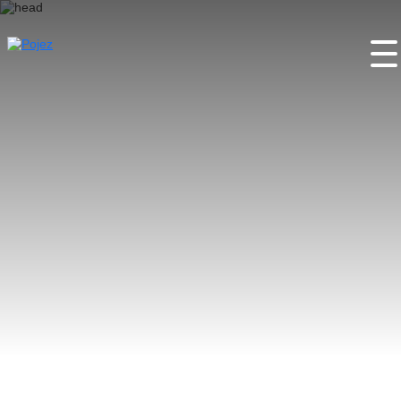
Wstęp
O projekcie
Miejsca
Wydarzenia
Festiwale
Partnerzy
Kontakty