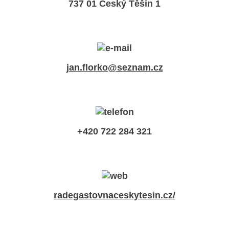
737 01 Český Těšín 1
jan.florko@seznam.cz
+420 722 284 321
radegastovnaceskytesin.cz/