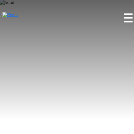
Úvod
O projektu
Pojez místa
Pojez aktivity
Pojez festy
Partneři
Kontakty