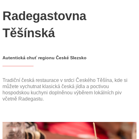
YouTube
Radegastovna
CZ
EN
PL
Těšínská
Autentická chuť regionu České Slezsko
Tradiční česká restaurace v srdci Českého Těšína, kde si
můžete vychutnat klasická česká jídla a poctivou
hospodskou kuchyni doplněnou výběrem lokálních piv
včetně Radegastu.