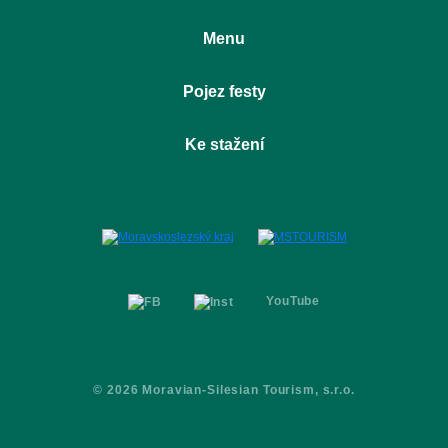
Menu
Úvod
Pojez festy
O projektu
Pojez místa
Ostrava Dolní Vítkovice
Ke stažení
Pojez aktivity
Ostravice
Pojez festy
Logomanuál
Partneři
Prezentace
Kontakty
Media kit
YouTube
© 2026 Moravian-Silesian Tourism, s.r.o.