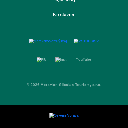
O projektu
Pojez místa
Ostrava Dolní Vítkovice
Ke stažení
Pojez aktivity
Ostravice
Pojez festy
Logomanuál
Partneři
Prezentace
Kontakty
Media kit
YouTube
© 2026 Moravian-Silesian Tourism, s.r.o.