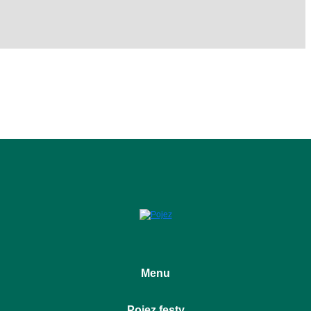
Menu
Úvod
Pojez festy