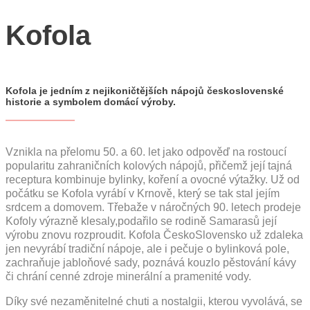
YouTube
Kofola
CZ
EN
PL
Kofola je jedním z nejikoničtějších nápojů československé
historie a symbolem domácí výroby.
Vznikla na přelomu 50. a 60. let jako odpověď na rostoucí
popularitu zahraničních kolových nápojů, přičemž její tajná
receptura kombinuje bylinky, koření a ovocné výtažky. Už od
počátku se Kofola vyrábí v Krnově, který se tak stal jejím
srdcem a domovem. Třebaže v náročných 90. letech prodeje
Kofoly výrazně klesaly,podařilo se rodině Samarasů její
výrobu znovu rozproudit. Kofola ČeskoSlovensko už zdaleka
jen nevyrábí tradiční nápoje, ale i pečuje o bylinková pole,
zachraňuje jabloňové sady, poznává kouzlo pěstování kávy
či chrání cenné zdroje minerální a pramenité vody.
Díky své nezaměnitelné chuti a nostalgii, kterou vyvolává, se