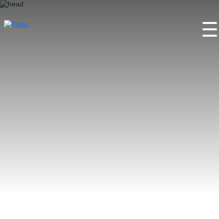
Úvod
O projektu
Pojez místa
Pojez aktivity
Pojez festy
Partneři
Kontakty