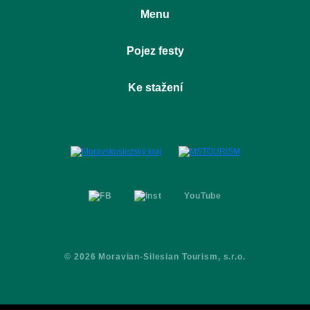
Menu
Úvod
Pojez festy
O projektu
Pojez místa
Ostrava Dolní Vítkovice
Ke stažení
Pojez aktivity
Ostravice
Pojez festy
Logomanuál
Partneři
Prezentace
Kontakty
Media kit
YouTube
© 2026 Moravian-Silesian Tourism, s.r.o.