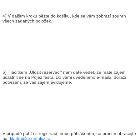
4) V dalším kroku běžte do košíku, kde se vám zobrazí souhrn
všech zadaných položek.
5) Tlačítkem „Uložit rezervaci“ nám dáte vědět, že máte zájem
účastnit se na Pojez festu. Do vámi uvedeného e-mailu, dorazí
potvrzení, že váš zájem evidujeme.
V případě potíží s registrací, nebo přihlášením, se prosím obracejte
na:
klarka@orientalcz.cz