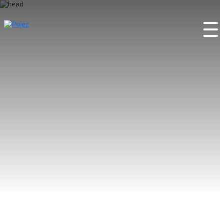
Úvod
O projektu
Pojez místa
Pojez aktivity
Pojez festy
Partneři
Kontakty