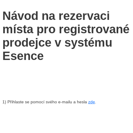
YouTube
Návod na rezervaci
místa pro registrované
CZ
EN
PL
prodejce v systému
Esence
1) Přihlaste se pomocí svého e-mailu a hesla
zde
.